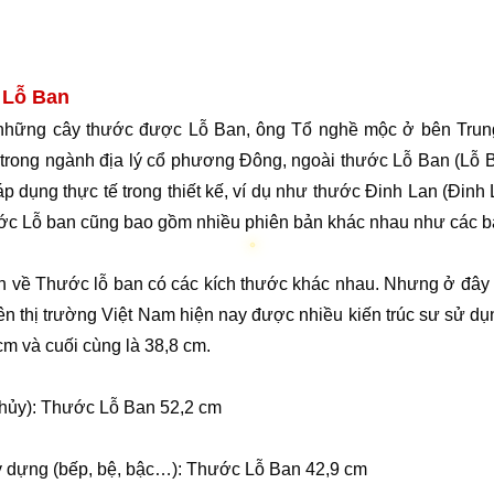
 Lỗ Ban
 những cây thước được Lỗ Ban, ông Tổ nghề mộc ở bên Trun
 trong ngành địa lý cổ phương Đông, ngoài thước Lỗ Ban (Lỗ Ba
p dụng thực tế trong thiết kế, ví dụ như thước Đinh Lan (Đinh
hước Lỗ ban cũng bao gồm nhiều phiên bản khác nhau như các 
 tin về Thước lỗ ban có các kích thước khác nhau. Nhưng ở đây
rên thị trường Việt Nam hiện nay được nhiều kiến trúc sư sử dụn
m và cuối cùng là 38,8 cm.
 thủy): Thước Lỗ Ban 52,2 cm
ây dựng (bếp, bệ, bậc…): Thước Lỗ Ban 42,9 cm