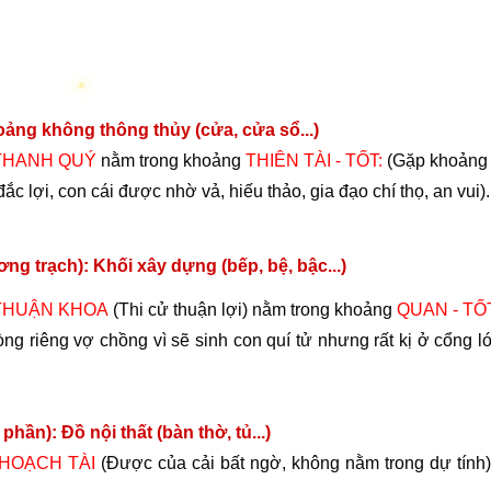
ng không thông thủy (cửa, cửa sổ...)
THANH QUÝ
nằm trong khoảng
THIÊN TÀI - TỐT:
(Gặp khoảng 
đắc lợi, con cái được nhờ vả, hiếu thảo, gia đạo chí thọ, an vui).
 trạch): Khối xây dựng (bếp, bệ, bậc...)
THUẬN KHOA
(Thi cử thuận lợi) nằm trong khoảng
QUAN - TỐ
ng riêng vợ chồng vì sẽ sinh con quí tử nhưng rất kị ở cổng l
ần): Đồ nội thất (bàn thờ, tủ...)
HOẠCH TÀI
(Được của cải bất ngờ, không nằm trong dự tính