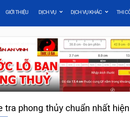
GIỚI THIỆU
DỊCH VỤ
DỊCH VỤ KHÁC
THI C
e tra phong thủy chuẩn nhất hiện