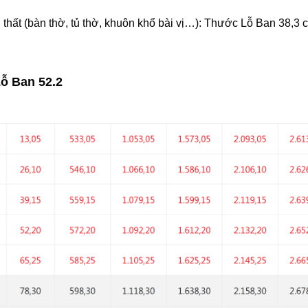
thất (bàn thờ, tủ thờ, khuôn khổ bài vị…): Thước Lỗ Ban 38,3 
ỗ Ban 52.2