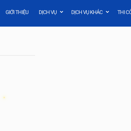
GIỚI THIỆU
DỊCH VỤ
DỊCH VỤ KHÁC
THI C