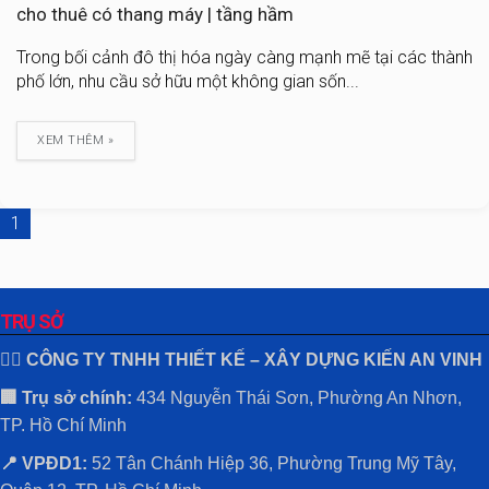
cho thuê có thang máy | tầng hầm
Trong bối cảnh đô thị hóa ngày càng mạnh mẽ tại các thành
phố lớn, nhu cầu sở hữu một không gian sốn...
XEM THÊM »
1
TRỤ SỞ
👷‍♂️ CÔNG TY TNHH THIẾT KẾ – XÂY DỰNG KIẾN AN VINH
🏢 Trụ sở chính:
434 Nguyễn Thái Sơn, Phường An Nhơn,
TP. Hồ Chí Minh
📍 VPĐD1:
52 Tân Chánh Hiệp 36, Phường Trung Mỹ Tây,