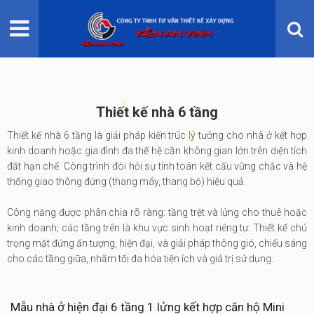
TRANG CHỦ
GIỚI THIỆU
DỊCH VỤ
Thiết kế nhà 6 tầng
DỊCH VỤ KHÁC
Thiết kế nhà 6 tầng là giải pháp kiến trúc lý tưởng cho nhà ở kết hợp
kinh doanh hoặc gia đình đa thế hệ cần không gian lớn trên diện tích
THI CÔNG
đất hạn chế. Công trình đòi hỏi sự tính toán kết cấu vững chắc và hệ
thống giao thông đứng (thang máy, thang bộ) hiệu quả.
BẢNG GIÁ
Công năng được phân chia rõ ràng: tầng trệt và lửng cho thuê hoặc
kinh doanh; các tầng trên là khu vực sinh hoạt riêng tư. Thiết kế chú
trọng mặt đứng ấn tượng, hiện đại, và giải pháp thông gió, chiếu sáng
cho các tầng giữa, nhằm tối đa hóa tiện ích và giá trị sử dụng.
Mẫu nhà ở hiện đại 6 tầng 1 lửng kết hợp căn hộ Mini