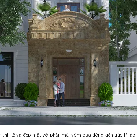
ỳ tinh tế và đẹp mắt với phần mái vòm của dòng kiến trúc Pháp t