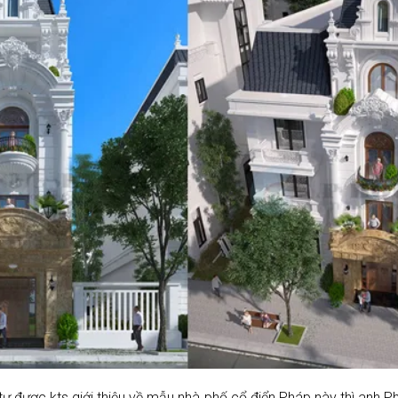
tư được kts giới thiệu về mẫu nhà phố cổ điển Pháp này thì anh Ph