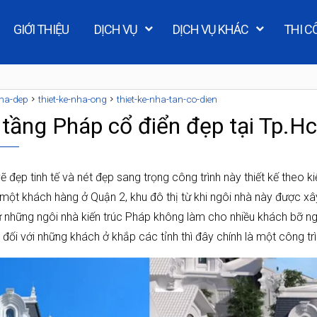
GIỚI THIỆU
DỊCH VỤ
DỊCH VỤ KHÁC
THI C
nha-dep
thiet-ke-nha-ong
thiet-ke-nha-tan-co-dien
 tầng Pháp cổ điển đẹp tại Tp.H
 đẹp tinh tế và nét đẹp sang trọng công trình này thiết kế theo k
một khách hàng ở Quận 2, khu đô thị từ khi ngôi nhà này được xâ
ư những ngôi nhà kiến trúc Pháp không làm cho nhiều khách bỡ ngỡ
đối với những khách ở khắp các tỉnh thì đây chính là một công trì